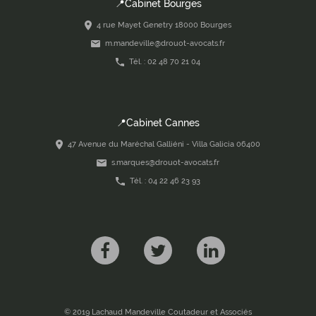
📍Cabinet Bourges
4 rue Mayet Genetry 18000 Bourges
m.mandeville@drouot-avocats.fr
Tél. : 02 48 70 21 04
📍Cabinet Cannes
47 Avenue du Maréchal Galliéni - Villa Galicia 06400
s.marques@drouot-avocats.fr
Tél. : 04 22 46 23 93
© 2019 Lachaud Mandeville Coutadeur et Associés